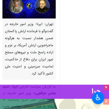
تهران- ایرنا- وزیر امور خارجه در
گفت‌وگو با فرمانده ارتش پاکستان
ضمن هشدار نسبت به هرگونه
ماجراجویی ارتش آمریکا، بر عزم و
اراده راسخ ملت و نیروهای مسلح
غیور ایران برای دفاع از حاکمیت،
تمامیت سرزمینی و امنیت ملی
کشور تأکید کرد.
به گزارش سیاست خارجی
ایرنا
،
«سید
×
عباس عراقچی»
وزیر امور خارجه در
♿︎
تماس تلفنی عصر امروز پنجشنبه ۱۸
×
تیرماه با فیلد مارشال
«عاصم منیر»