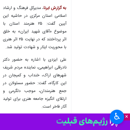
استان مرکزی با خلق ۲۵ اثر در
فرهنگسرای آیینه، همزمان با
تشییع پیکر رهبر شهید، ارادت خود
را در قالب هنر به تصویر کشیدند.
به گزارش ایرنا
، مدیرکل فرهنگ و ارشاد
اسلامی استان مرکزی در حاشیه این
آیین گفت: ۲۵ هنرمند استان با
موضوع «آقای شهید ایران» به خلق
اثر پرداختند که در نهایت ۲۵ اثر هنری
با محوریت ایثار و شهادت تولید شد.
علی ایزدی با اشاره به حضور دکتر
نادرقلی ابراهیمی، نماینده مردم شریف
شهرهای اراک، خنداب و کمیجان در
♿︎
×
این کارگاه، گفت: حضور مسئولان در
جمع هنرمندان، موجب دلگرمی و