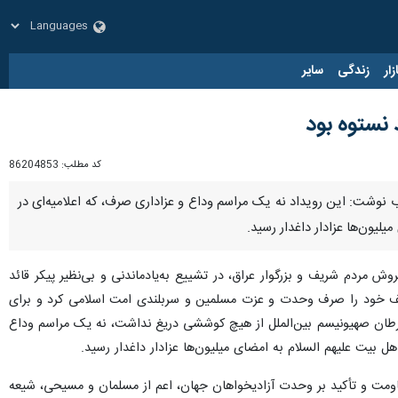
زار
زندگی
سایر
 نستوه بود
کد مطلب:
86204853