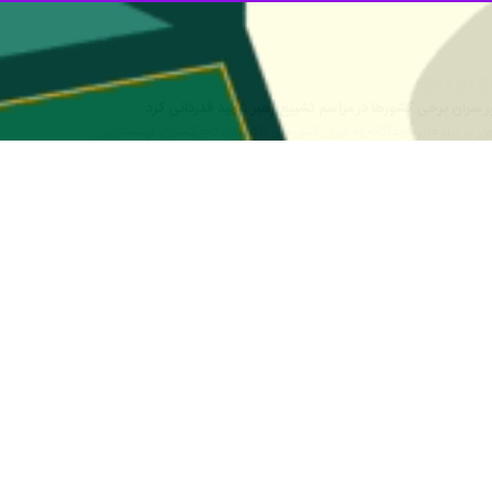
وخونخواهی آن عزیز بود که در مضاجع شریف اهل بیت علیهم السلام به امضای می
 قالیباف
امروز پنجشنبه (۱۸ تیرماه) در پیامی خطاب به مردم عراق
م‌المستضعفین، حضرت آیت‌الله العظمی سیدعلی حسینی خامنه‌ای، که عمر ش
 جهان از سلطه استکبار به رهبری امریکای خونخوار و جلوگیری از شیوع س
 رفتار و گفتار این مجاهد نستوه وخونخواهی آن عزیز بود که در مضاجع شریف اه
افزود: اعلامیه‌ای که پیام روشنش ادامه راه ایشان، شکست ناپذیری جبهه مق
ظیر شما از مرجعیت دینی و سیاسی، عزت اسلام و مسلمین را بیش از پیش نمایا
ف کرد.
ظیفه خود می‌دانم صمیمانه از مراجع عظام، علما و روحانیون شیعه، سنی و م
ویژه نخست‌وزیر، استانداران و اعضای ستاد بزرگداشت، نیروهای امنیت
 و بزرگداشت ماندگار را خلق کردند سپاسگزاری کنم. از خداوند متعال عزت و 