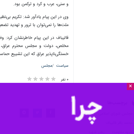
×
تهران- ایرنا- رئیس مجلس شورای اسلام