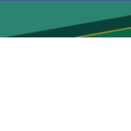
لیون‌ها عزادار داغدار رسید.
 نوشت: خروش مردم شریف و بزرگوار عراق، در تشییع به‌یادماندنی و بی‌نظیر پیکر قائد
ریف خود را صرف وحدت و عزت مسلمین و سربلندی امت اسلامی کرد و برای
رطان صهیونیسم بین‌الملل از هیچ کوششی دریغ نداشت، نه یک مراسم وداع
ل بیت علیهم السلام به امضای میلیون‌ها عزادار داغدار رسید.
اومت و تأکید بر وحدت آزادیخواهان جهان، اعم از مسلمان و مسیحی، شیعه
ن کرد، خار چشم دشمنان آزادگی و اسلام شد و به همگان نشان داد که اراده
سیحی، عتبات مقدسه نجف و کربلا، عشایر غیور، اقوام متدین، موکب‌داران
ی و نظامی، پلیس، ارتش و حشدالشعبی سرافراز و عموم مردم عزادار و
پایداری آن مرز و بوم مقدس و ملت نجیب عراق را خواهانم.