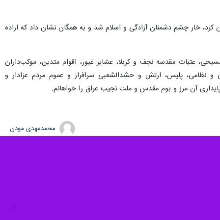
ب نوشت: این رویداد نه یک مراسم وداع و عزاداری صرف، که اعلامیه‌ای در