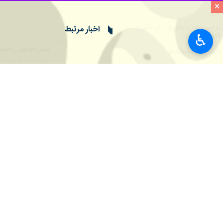
×
تأیید رفتار و گفتار این مجاهد نستوه 
به گزارش خبرنگار سیاسی
ایرنا
،
محمدباقر
♿︎
شهید و مرجع عالیقدر جهان تشیع، اما
دفاع از حق و حقیقت و رهایی مستضعفان
و عزاداری صرف، که اعلامیه‌ای در تأیید
رئیس مجلس شورای اسلامی در این پیام 
و سنی، عرب و کرد و ترکمن بود.
وی در این پیام یادآور شد: تکریم بی‌ن
ملت‌ها را نمی‌توان با ترور و تهدید تضعی
قالیباف در این پیام خاطرنشان کرد: و
مخلص، دولت و مجلس محترم عراق، به 
خستگی‌ناپذیر عراق که این تشییع حماسی
سیاست
مجلس