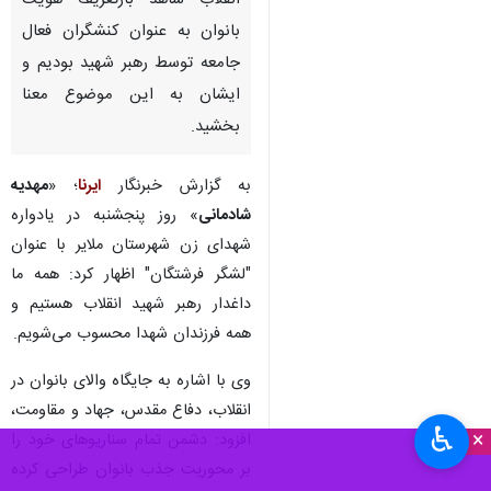
انقلاب شاهد بازتعریف هویت
بانوان به عنوان کنشگران فعال
جامعه توسط رهبر شهید بودیم و
ایشان به این موضوع معنا
بخشید.
به گزارش خبرنگار
ایرنا
؛ «
مهدیه
شادمانی
» روز پنجشنبه در یادواره
شهدای زن شهرستان ملایر با عنوان
"لشگر فرشتگان" اظهار کرد: همه ما
داغدار رهبر شهید انقلاب هستیم و
همه فرزندان شهدا محسوب می‌شویم.
وی با اشاره به جایگاه والای بانوان در
انقلاب، دفاع مقدس، جهاد و مقاومت،
♿︎
×
افزود: دشمن تمام سناریوهای خود را
بر محوریت جذب بانوان طراحی کرده