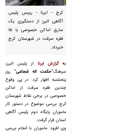
کرج - ایرنا - رییس پلیس آگاهی
البرز از دستگیری یک سارق اماکن
خصوصی با ۱۵ فقره سرقت در
شهرستان کرج خبرداد.
به گزارش ایرنا
از پلیس البرز،
سرهنگ"
حکمت اله شجاعی
" روز
پنجشنبه اظهار کرد: در پی وقوع
چندین فقره سرقت از اماکن خصوصی
در برخی نقاط شهرستان کرج بررسی
موضوع در دستور کار ماموران پایگاه
دوم پلیس آگاهی استان قرار گرفت.
×
وی افزود: ماموران با انجام بررسی
♿︎
های تخصصی یک سارق را شناسایی
×
و پس از هماهنگی قضایی وی را در