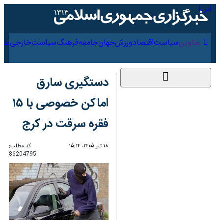
۱۷ مرداد ۱۴۰۵
عناوین‌
سیاست
اقتصاد
ورزش
جهان
جامعه
فرهنگ
دستگیری سارق اماکن
خصوصی با ۱۵ فقره
سرقت در کرج
۱۸ تیر ۱۴۰۵، ۱۵:۱۴
کد مطلب:
86204795