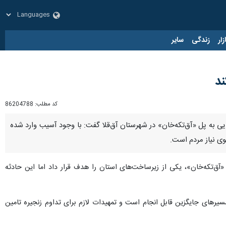
زار
زندگی
سایر
ند
کد مطلب:
86204788