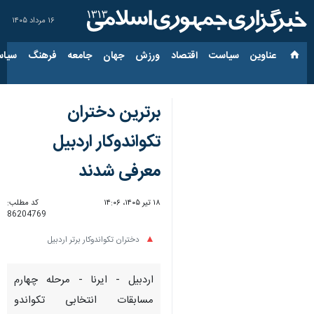
۱۶ مرداد ۱۴۰۵
عناوین‌
سیاست
اقتصاد
ورزش
جهان
جامعه
فرهنگ
سیاس
برترین‌ دختران
تکواندوکار اردبیل
معرفی شدند
۱۸ تیر ۱۴۰۵، ۱۴:۰۶
کد مطلب:
86204769
دختران تکواندوکار برتر اردبیل
اردبیل - ایرنا - مرحله چهارم
مسابقات انتخابی تکواندو