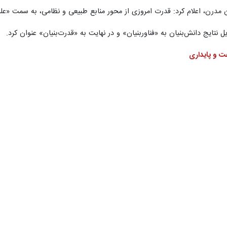
 مدرن، اعلام کرد: قدرت امروزی از محور منابع طبیعی و نظامی، به سمت «علم
تایج دانش‌بنیان به «فناوربنیان» و در نهایت به «قدرت‌بنیان» عنوان کرد.
ت و پایداری
خنان خود به تحلیل تطبیقی الگوهای مدیریت فناوری در جهان پرداخت و مد
ه را در سطوح کلان تعیین می‌کند.
اروپا) را مورد بررسی قرار داد و اشاره کرد که در این الگو، برخلاف مدل‌ها
ی در ایجاد پیوندهای اجتماعی و نخبگانی کارآمد است، اما به دلیل فقدان هدا
مر به فاصله گرفتن اروپا از آمریکا و چین در فناوری‌های نوظهور منجر شده 
ارمحور» (آمریکا و چین)، تاکید کرد: برخورد سریع با نیازهای بازار و استفاد
ازار توانایی و کشش لازم را نداشته باشد، فرآیند رشد متوقف می‌شود؛ موض