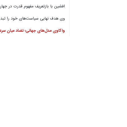
افشین با بازتعریف مفهوم قدرت در جهان
وی هدف نهایی سیاست‌های خود را تبدیل ن
واکاوی مدل‌های جهانی؛ تضاد میان سرع
معاون علمی رئیس‌جمهور در بخشی از س
کامل چرخه را ایفا کرده و مسیرهای توسع
در مقابل، وی مدل «شبکه-محور» (مانند 
می‌کنند.
افشین خاطرنشان کرد: اگرچه مدل اروپای
تجاری‌سازی با چالش مواجه است که این ا
افشین همچنین با اشاره به مدل‌های «باز
وی هشدار داد: در مدل‌های آزاد، اگر ب
نیازمند رویکردی متفاوت است.