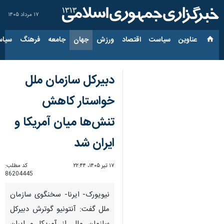
۱۷ مرداد ۱۴۰۵
عناوین‌
سیاست
اقتصاد
ورزش
جهان
جامعه
فرهنگ
سیاس
دبیرکل سازمان ملل
خواستار کاهش
تنش‌ها میان آمریکا و
ایران شد
۱۷ تیر ۱۴۰۵، ۲۲:۴۴
کد مطلب:
86204445
نیویورک- ایرنا- سخنگوی سازمان
ملل گفت: آنتونیو گوترش دبیرکل