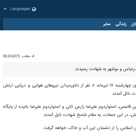
زار
زندگی
سایر
کد مطلب:
86204375
از ارتش، به دنبال تجاوز جنایتکارانه ارتش تروریستی آمریکا به مناطقی از جنوب ایران در بامداد امروز چهارشنبه ۱۷ تیرماه، ۸ نفر از دلاورمردان نیروهای هوایی و دریایی ارتش
 نائل آمدند.
اسمی، استواردوم علیرضا زارعی ثانی و استواردوم علیرضا بالیده از پایگاه
تش، در این حملات، به مقام شامخ شهادت نایل آمدند.
ن اسلامی را از دشمنان این آب و خاک، خواهد گرفت.