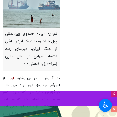
تهران- ایرنا- صندوق بین‌المللی
پول با اشاره به شوک انرژی ناشی
از جنگ ایران، دورنمای رشد
اقتصاد جهانی در سال جاری
(میلادی) را کاهش داد.
به گزارش عصر چهارشنبه
ایرنا
از
لس‌آنجلس‌تایمز، این نهاد بین‌المللی
در گزارش جدید خود که امروز منتشر
×
شده است، اضافه کرد که «با این
♿︎
حال، بخشی از پیامدهای منفی این
×
جنگ با رشد پرشتاب سرمایه‌گذاری در