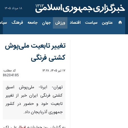
۱۸ مرداد ۱۴۰۵
عناوین‌
سیاست
اقتصاد
ورزش
جهان
جامعه
فرهنگ
سیاس
تغییر تابعیت ملی‌پوش
کشتی فرنگی
۱۷ تیر ۱۴۰۵، ۱۴:۲۸
کد مطلب:
86204185
تهران- ایرنا- ملی‌پوش اسبق
کشتی فرنگی ایران خبر از تغییر
تابعیت خود و حضور در کشور
جمهوری آذربایجان داد.
به گزارش روز چهارشنبه
ایرنا
، علی اکبر