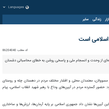
زار
زندگی
سایر
 اسلامی است
کد مطلب:
86204040