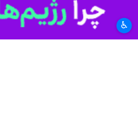
قصرشیرین - ایرنا - فرماندار گیلانغ
♿︎
بود و نشان داد جمهوری اسلامی بر پای
به گزارش خبرنگار
ایرنا
، «حشمت رضایی» ر
قمرعلی شهرستان گیلانغرب با تسلیت ایا
روشنی از وحدت، انسجام و پایداری ملت ا
وی اظهار کرد: دشمن با تصور تضعیف جم
مستحکم استوار است.
نیروهای مسلح، دیپلماسی هوشمندانه و ا
رضایی، آیین‌های تشییع و وداع با رهبر
پیوند عمیق ملت با آرمان‌های انقلاب اس
وی ادامه داد: حضور اقشار مختلف مردم 