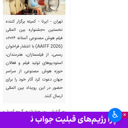
تهران - ایرنا - کمیته برگزار کننده
نخستین «جشنواره بین المللی
فیلم هوش مصنوعی آستانه ۲۰۲۶»
(AAIFF 2026) با انتشار فراخوان
رسمی، از فیلمسازان، هنرمندان،
استودیوهای تولید فیلم و فعالان
حوزه هوش مصنوعی از سراسر
جهان دعوت کرد آثار خود را برای
حضور در این رویداد بین المللی
ارسال کنند.
به گزارش روز چهارشنبه گروه آسیا و
♿︎
×
اقیانوسیه
ایرنا
، این جشنواره که به
طور اختصاصی به فیلم های تولید