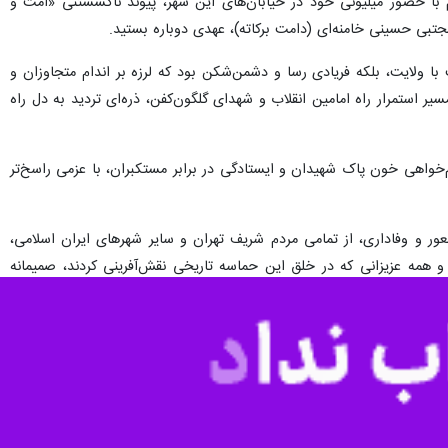
 با حضور میلیونی خود در خیابان‌های این شهر، پیوند ناگسستنی «امت و
جتبی حسینی خامنه‌ای (دامت برکاته)، عهدی دوباره بستید.
 ولایت، بلکه فریادی رسا و دشمن‌شکن بود که لرزه بر اندام متجاوزان و
استمرار راه امامین انقلاب و شهدای گلگون‌کفن، ذره‌ای تردید به دل راه
‌خواهی خون پاک شهیدان و ایستادگی در برابر مستکبران، با عزمی راسخ‌تر
عور و وفاداری، از تمامی مردم شریف تهران و سایر شهرهای ایران اسلامی،
و همه عزیزانی که در خلق این حماسه تاریخی نقش‌آفرینی کردند، صمیمانه
 عنایات حضرت ولی‌عصر (عج) و دعای خیر ارواح طیبه شهدا، عزت، سربلندی
لس بزرگداشت، تجدید بیعت و عهد با آرمان‌های انقلاب، بر شکوه و عظمت
قبول و عنایت خاص قرار گیرد.