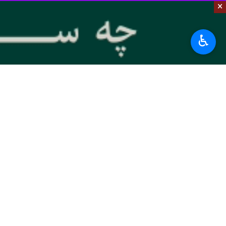
×
اعرافی در پیام دیگری خطاب به مردم شر
♿︎
جانفشانی و پیشگامی در نهضت و انقلاب ا
پیام ادامه یافته است: و اکنون در تش
خامنه‌ای (دامت برکاته) برگی زرین بر 
دانشگاه از قم و سراسر کشور حماسه‌ای ع
پیام حاکیست: آفرین بر این عزم استو
شما و امواج خروشان پیر و جوان شما، اس
شهدای مظلوم و مقتدر ایران و محور مقا
در قسمت دیگری از این پیام آمده است: 
مسئولان محترم نیروهای مسلح و محور مقا
پیام ادامه یافته است: ضمن تقدیر و تش
حوزویان عزیز، طلاب و فضلای عزیز و مر