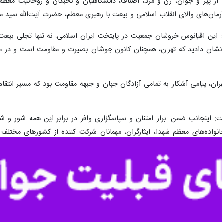
، از پیر و جوان، زن و مرد، اصناف، دانشگاهیان و نخبگان و روحانیت معظم
رمان‌های والای انقلاب اسلامی و بیعت با رهبری معظم، حضرت آیت‌الله سید م
این اقیانوس خروشان جمعیت در پایتخت ایران اسلامی، نه تنها تجلی بیعت با
شان دادید که تهران، همچنان کانون جوشان بصیرت و مقاومت است و در مسیر 
، پیامی آشکار به تمامی آزادگان جهان و جبهه مقاومت بود که مسیر انتقام
: اینجانب ضمن ابراز امتنان و سپاسگزاری وافر در برابر این همه شور و ش
انواده‌های معظم شهدا، ایثارگران، مهمانان شرکت کننده از کشورهای مختلف 
 متعال مسألت دارم که این حضور حماسی را ذخیره آخرت شما قرار داده و تحت
دام بدارد.
رمعنا و مواکب عاشورایی استمرار یابد و شرکت گسترده مردم عزیز در مجا
شگاه خداوند متعال، محضر مقدس حضرت بقیه‌الله الاعظم (ارواحنا فداه) مورد 