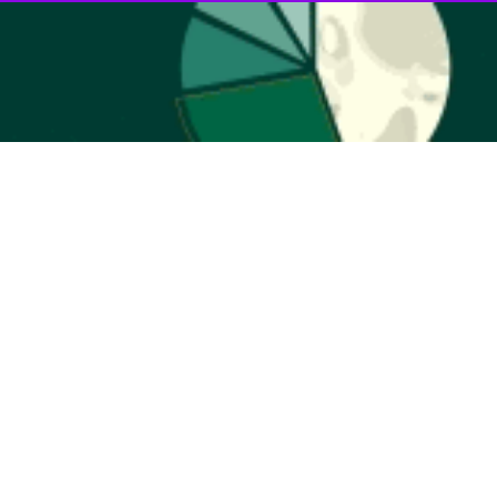
ر سال پای پرچم اسلام عزیز ایستاده‌اید و افتخار آفریده‌اید و بویژه در
یکصد سال اخیر همراه در کنار مرجعیت و ولایت، ارزش مداری، فداکاری، ایمان و استواری خود را نشان داده‌اید و پس از نهضت امام خمینی کبیر(ره) در طول بیش از ۶۰ سال اوج عظمت و
‌ای (ره) و بیعت با رهبری معظم انقلاب حضرت آیت الله سید مجتبی حسینی
اصناف گوناگون، طلاب، فضلا، علما، بزرگان، مراجع عظام و نخبگان حوزه و
دید و افتخاری مضاعف آفریدید.
د رسای دفاع از اسلام و انقلاب اسلامی شما، طنین حضور و شور و شعور
ن اسلام و ایران و بشریت و مسیر انتقام‌خواهی خون رهبر شهید و عزیزتان و
مقاومت و وحدت و سد استواری در برابر دشمنان شکل داد و با الهام از آن
 و شرکت کنندگان و مهمانان عزیز از سراسر کشور و جهان، از علمای اعلام،
پاسگزارم و امیدوارم حضورهای خیابانی و مواکب عاشورایی استمرار یابد.