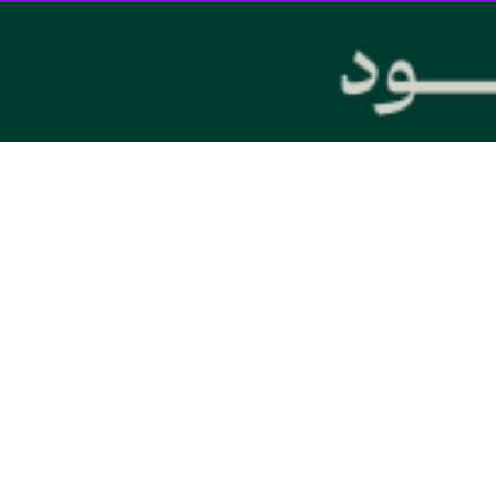
یف و جوانان قم و روحانیت و حوزویان آورده است: شما مردم قم در بیش از هزا
سلامی را به نمایش گذارده‌اید.
ییع پیکر مطهر و سوگواری امام مجاهد و قائد عظیم آیت الله العظمی خامنه
کتاب قطور جهان خود افزودید و امواج خروشان مردم، جوانان، زنان، مردان و 
ظیم و عاشورایی کم نظیر در تاریخ قم و انقلاب اسلامی و حوزه علمیه خلق کر
ار و صلابت و مشارکت پرشور و وحدت بخش و دشمن شکن و عزت آفرین و فریا
تمرار راه امامین انقلاب و شهدای گرانقدر و راه جهاد و مقاومت برابر دشمنا
ومت، را نوید می‌دهد.
این تشییع تاریخی و بی‌نظیر در تهران و قم، زنجیره‌ای از شکوه ایمان و 
ومت باید در برابر متجاوزان و زیاده خواهان بایستند.
کر وافر از همه مردم عزیز قم و مسئولان محترم و برنامه ریزان و پشتیبانان
اجع عظام به ویژه حضرات آیات عظام جوادی آملی و سبحانی (دامت برکاتهم) س