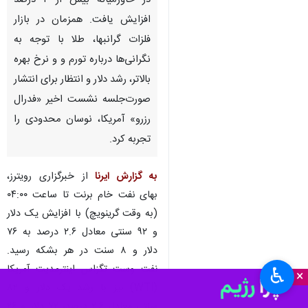
در خاورمیانه بیش از ۲ درصد
افزایش یافت. همزمان در بازار
فلزات گرانبها، طلا با توجه به
نگرانی‌ها درباره تورم و و نرخ بهره
بالاتر، رشد دلار و انتظار برای انتشار
صورت‌جلسه نشست اخیر «فدرال
رزرو» آمریکا، نوسان محدودی را
تجربه کرد.
به گزارش ایرنا
از خبرگزاری رویترز،
بهای نفت خام برنت تا ساعت ۰۴:۰۰
(به وقت گرینویچ) با افزایش یک دلار
و ۹۲ سنتی معادل ۲.۶ درصد به ۷۶
دلار و ۸ سنت در هر بشکه رسید.
نفت وست تگزاس اینترمدیت آمریکا
♿︎
×
(WTI) نیز با رشد یک دلار و ۸۲
سنتی معادل ۲.۶ درصد، ۷۲ دلار و ۲۶