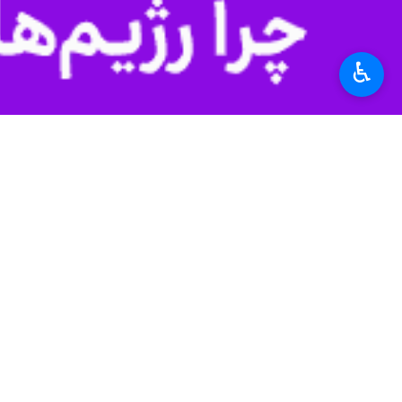
♿︎
همه پروازها طبق زمان‌بندی تعیین‌شده
به گزارش ایرنا
از فرودگاه امام خمینی(ره
شرکت هواپیمایی مربوطه، وب‌سایت رسمی شهر فرودگاهی امام خمینی(ره) به 
به گزارش
ایرنا
، از روز جمعه گذشته آسما
در همین زمینه کاپیتان
ابوذر شیرودی
رئی
سر خواهد گرفت؛ اما فرودگاه بین‌المللی 
وی افزود: در روزهای چهارشنبه و پنجش
این شهر و فرودگاه مشهد به‌طور کامل ب