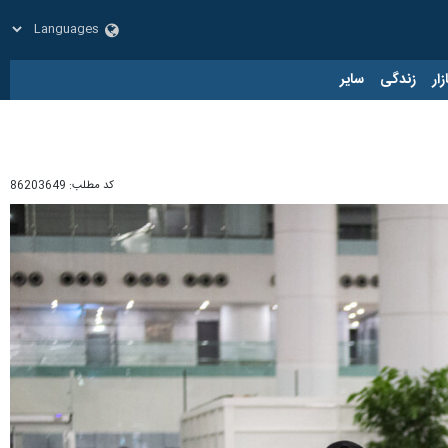
زار
زندگی
سایر
کد مطلب:
86203649