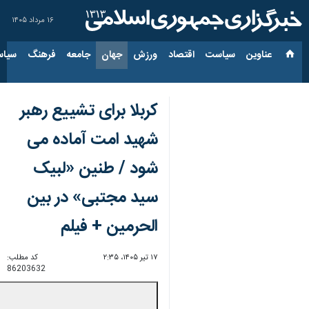
۱۶ مرداد ۱۴۰۵
عناوین‌
سیاست
اقتصاد
ورزش
جهان
جامعه
فرهنگ
سیاس
کربلا برای تشییع رهبر
شهید امت آماده می
شود / طنین «لبیک
سید مجتبی» در بین
الحرمین + فیلم
۱۷ تیر ۱۴۰۵، ۲:۳۵
کد مطلب:
86203632