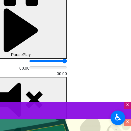
Pause
Play
00:00
00:00
×
♿︎
×