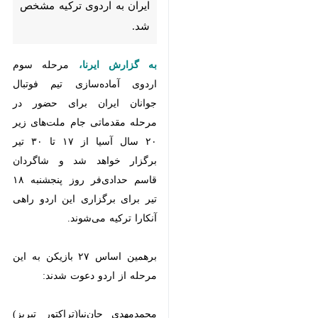
به گزارش ایرنا،
مرحله سوم اردوی
آماده‌سازی تیم فوتبال جوانان ایران
برای حضور در مرحله مقدماتی جام
ملت‌های زیر ۲۰ سال آسیا از ۱۷ تا ۳۰
تیر برگزار خواهد شد و شاگردان قاسم
حدادی‌فر روز پنجشنبه ۱۸ تیر برای
برگزاری این اردو راهی آنکارا ترکیه
می‌شوند.
برهمین اساس ۲۷ بازیکن به این
مرحله از اردو دعوت شدند:
محمدمهدی جان‌نیا(تراکتور تبریز)
امیرمهدی مقصودی، محمد اکبری،
ابوالفضل خلیلیان، ایلیا هیجانی،
♿︎
رامین عزیزی، ابوالفضل تیغ‌نورد و
عرفان یوسف‌زاده(سپاهان اصفهان)