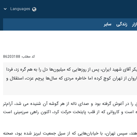
زار
زندگی
سایر
کد مطلب:
86203188