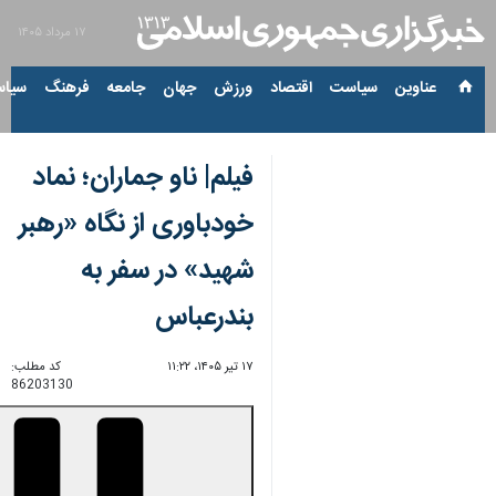
۱۷ مرداد ۱۴۰۵
عناوین‌
سیاست
اقتصاد
ورزش
جهان
جامعه
فرهنگ
سیاس
فیلم| ناو جماران؛ نماد
خودباوری از نگاه «رهبر
شهید» در سفر به
بندرعباس
۱۷ تیر ۱۴۰۵، ۱۱:۲۲
کد مطلب:
86203130