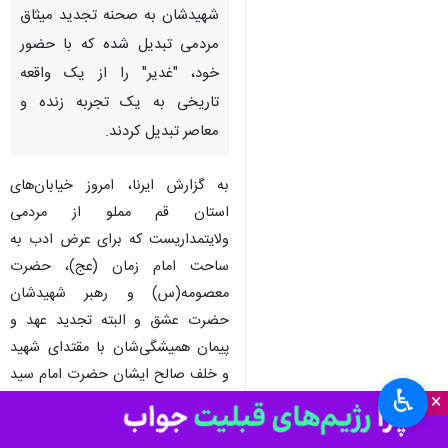
شهیدشان به صحنه تجدید میثاق
مردمی تبدیل شده که با حضور
خود، "غدیر" را از یک واقعه
تاریخی به یک تجربه زنده و
معاصر تبدیل کردند.
به گزارش ایرنا، امروز خیابان‌های
استان قم مملو از مردمی
ولایتمداریست که برای عرض ادب به
ساحت امام زمان (عج)، حضرت
معصومه(س) و رهبر شهیدشان
حضرت عشق و البته تجدید عهد و
پیمان همیشگی‌شان با مقتدای شهید
و خلف صالح ایشان حضرت امام سید
♿︎
×
مجتبی خامنه‌ای مدظله‌العالی با خلق
اجتماعی میلیونی به نوعی واقعه غدیر