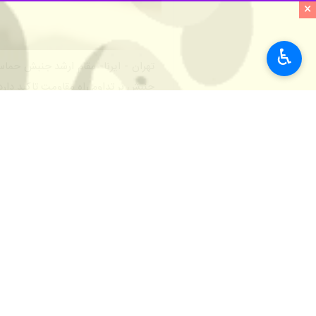
×
♿︎
تهران - ایرنا- مقام‌ ارشد جنبش حما
جنبش بر تداوم راه مقاومت تاکید دارد
خامنه‌ای (ره) از سال ۱۹۹۲ میلادی (۱۳۷۰) و نخستین دیدار با ایشان آغاز شد.
وی ادامه داد: در تمام این سال‌ها، الت
مقاطع، خود پیشقدم در ارائه حمایت‌های
طوفان‌الاقصی؛ فتحی نوین در تاریخ فلس
سرآغاز فصل جدیدی در تاریخ امت اسلام
عضو دفتر سیاسی حماس تأکید کرد که ش