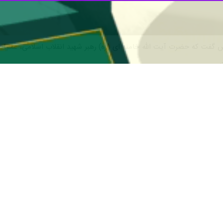
س گفت که حضرت آیت الله خامنه ای (ره) رهبر شهید انقلاب اسلامی، عملیات
.
به گزارش روز سه شنبه ایرنا، «اسامه حمدان»
زام ایشان به مسئله فلسطین به‌عنوان یک اصل و یک نبرد حق علیه باطل، التز
 بیشتر بودند و این موضع، هرگز دچار تردید یا عقب‌نشینی نشد.
طین
حمدان اضافه کرد: به‌ویژه پس از عملیات طوفان‌الاقص
ی و قضیه فلسطین دانستند که سرانجام آن به نفع آرمان فلسطین خواهد بود
هادت این رهبر بزرگ که مسیری طولانی در دفاع از حق مردم فلسطین طی کر