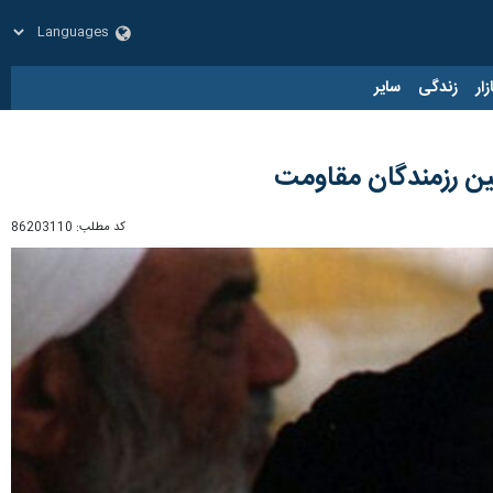
زار
زندگی
سایر
سین رزمندگان مقاومت
کد مطلب:
86203110