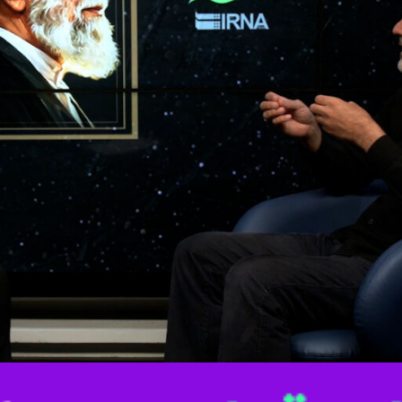
ری اسلامی( ایرنا) گفت: میراث جمهوری اسلامی در مسئله استقلال و قدرت ملی