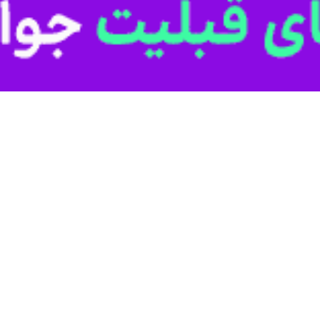
ش هم همین تجربه‌های اخیری است که اتفاق افتاد.
بری انصاری در ویژه برنامه تصویری «آقای شهید ایران» تلویزیون ایرنا با ت
می، به یک معنا بررسی میراث جمهوری اسلامی هم هست؛ چون در کمتر از نیم‌ق
تأسیس شد و تداوم پیدا کرد؛ و بعد طی کمتر از چهار دهه (۳۷ سال) دوران رهبری 
داریم از میراث جمهوری اسلامی صحبت می‌کنیم.
و مورد اساسی به عنوان میراث جمهوری اسلامی در کمتر از نیم‌قرن گذشته تأکید
بنیادین و اساسی داشتند.
ین است که جمهوری اسلامی در این دوره به یک نهاد، یک ساختار و به یک
تر باشند بیشتر یادشان می‌آید که در دوران دهه اول انقلاب، جنگ و رهبری ب
 که این نظام قائم به شخصی به نام امام خمینی است؛ و به محض اینکه دورا
حضرت امام خمینی (ره) بیان کرد: با رحلت امام، شوکی ایجاد شد؛ به ویژه 
شده بود و تغییر و تحولاتی اتفاق افتاد. مرحوم آیت‌الله منتظری که قائم‌مق
حافل درون خود نظام ما هم گاهی تردیدهایی به ذهن‌ها می‌آمد که اگر روزی