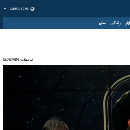
زار
زندگی
سایر
کد مطلب:
86202959