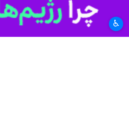
تهران- ایرنا- در پی اعلام یکجانبه قطع
دو کشور بدون نمایندگی مستقیم دیپلما
♿︎
به گزارش روز سه شنبه
ایرنا
به نقل از 
دیپلماتیک جدید در درگیری بین پاریس و 
بورکینافاسو رو
و گروه‌های تروریستی متهم کرد.
فرانسه این اتهامات را رد می‌کند و وزا
احضار کرد و به او اطلاع داد که تمام دیپلمات‌های بورکینا
تشدید مشکلات در خدمات کنسولی و دورن
بر اساس این گزارش، خروج دیپلمات‌های ب
فرانسوی که اخیراً در واگادوگو مشغول ب
برای جامعه فرانسوی در بورکینافاسو، 