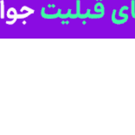
 روابط دیپلماتیک بورکینا فاسو با فرانسه و خروج تمام دیپلمات‌های فرانسوی از 
تیک، وارد مرحله تازه‌ای شد.
پایگاه خبری «فوکوس آفریکا»، این اقدام پس از بازگشت آخرین دیپلمات‌ها
دولت نظامی ابراهیم ترائوره رئیس دولت انتقالی بورکینا فاسو است.
ز ۲۶ ژوئن (۵ تیر) بطور یکجانبه روابط خود را با فرانسه قطع کرد. دولت واگادوگو این اقدا
رت امور خارجه در پاریس تصمیم مقامات بورکینافاسو را یکجانبه، خصمانه و بی
فاسو باید تا پایان روز دوشنبه ۱۵ تیر ماه خاک فرانسه را ترک کنند.
مای مبارزه با تروریسم در منطقه ساحل
ورکینافاسو بر حضور دیپلماتیک هر دو کشور تأثیر می‌گذارد. فرانسه عملاً س
ه کار بودند، هفته گذشته به کشورشان بازگشتند.
این اقدام به معنای سازماندهی مجدد خدمات کنسولی است. پاریس بر امنیت ک