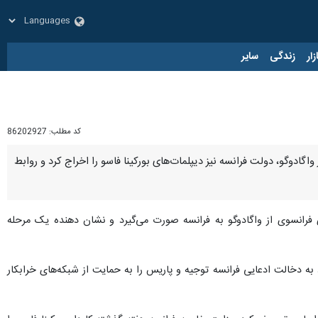
زار
زندگی
سایر
کد مطلب:
86202927