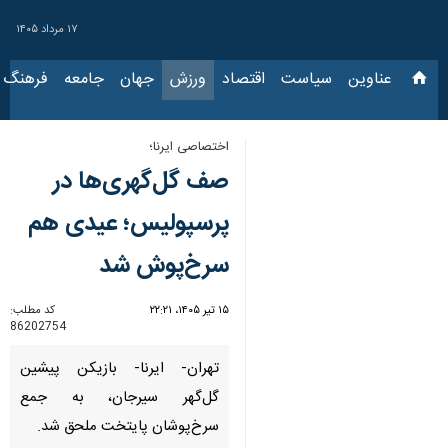
۱۷ مرداد ۱۴۰۵
عناوین‌
سیاست
اقتصاد
ورزش
جهان
جامعه
فرهنگ
سیاس
اختصاصی ایرنا؛
صف گل‌گهری‌ها در
پرسپولیس؛ عیدی هم
سرخ‌پوش شد
۱۵ تیر ۱۴۰۵، ۲۲:۲۱
کد مطلب:
86202754
تهران- ایرنا- بازیکن پیشین
گل‌گهر سیرجان، به جمع
سرخ‌پوشان پایتخت ملحق شد.