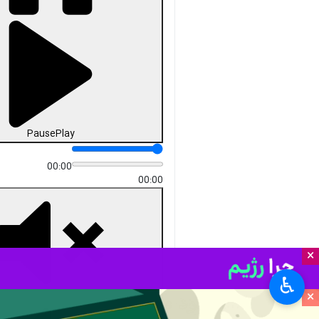
Pause
Play
00:00
00:00
×
♿︎
×