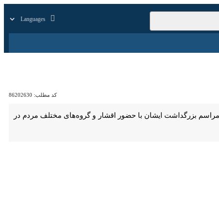
ای
ایرنا TV
بازار
زندگی
سایر
کد مطلب:
86202630