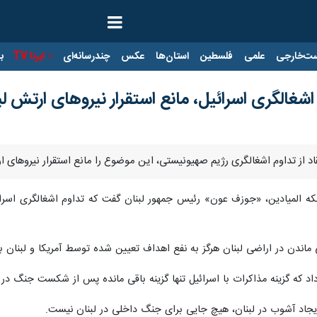
ت‌خارجی
علمی
فلسطین
استان‌ها
عکس
چندرسانه‌ای
ایرنا TV
با
 اشغالگری اسرائیل، مانع استقرار نیروهای ارتش 
تقاد از تداوم اشغالگری رژیم صهیونیستی، این موضوع را مانع استقرار نیروهای 
 شبکه المیادین، «جوزف عون» رئیس جمهور لبنان گفت که تداوم اشغالگری اس
ماندن در اراضی لبنان هرگز به نفع اهداف تعیین شده توسط آمریکا و لبنان ب
 داد که گزینه مذاکرات با اسرائیل تنها گزینه باقی مانده پس از شکست جنگ 
ایجاد آشوب در لبنان، هیچ جایی برای جنگ داخلی در لبنان نیست.