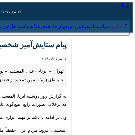
۱۷ مرداد ۱۴۰۵
عناوین‌
سیاست
اقتصاد
ورزش
جهان
جامعه
فرهنگ
سیاس
پیام ستایش‌آمیز شخصیت ع
۱۵ تیر ۱۴۰۵، ۱۷:۴۶
تهران – ایرنا- «علی المعشنی» نویسن
تمجید از فضای حاکم بر ایران، امنیت 
به گزارش روز دوشنبه
ایرنا
، المعشنی که
برخلاف تصورات رایج، هیچ‌گونه آثاری ا
وی در ادامه با تأکید بر مهمان‌نوازی مث
المعشنی افزود: مردم ایران حقیقتاً ملتی