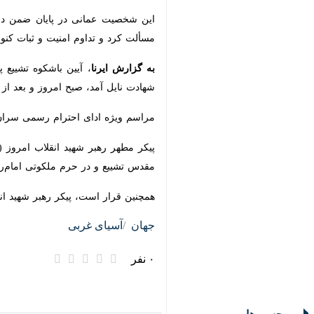
این شخصیت عمانی در پایان ضمن دعا بر
و تداوم امنیت و ثبات کنونی را برای این
به گزارش ایرنا
، آیین باشکوه تشییع پیک
آمد، صبح امروز و بعد از دو روز اجتماع
مراسم ویژه ادای احترام رسمی سران و مقامات کش
در حرم ملکوتی امام‌رضا (ع) به خاک س
همچنین قرار است، پیکر رهبر شهید انقلاب روز چهارشنبه ۱۷ تیرماه در شهرها
جهان
آسیای غربی
۰ نفر
برچسب‌ها