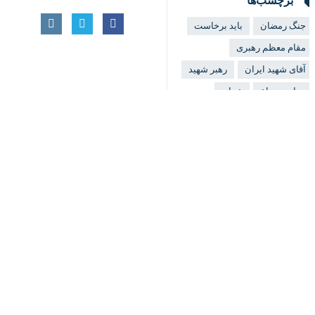
جنگ رمضان
باید برخاست
مقام معظم رهبری
♿︎
آقای شهید ایران
رهبر شهید
مراسم وداع
عمان
×
مراسم وداع و تشییع پیکر مطهر
اخبار مرتبط
قائد شهید امّت
معمار وحدت امت اسلا
ایران
تهران- ایرنا- یک کارش
پروندهٔ خبری
وداع با رهبر شهید
در گفت‌وگوی اختصاصی ب
کارشناس لبنانی: تبد
تهران- ایرنا- رئیس سا
در گفت‌وگو با ایرنا؛
شرق‌شناس روس:‌ آیت‌ا
مسکو- ایرنا- شرق‌شناس