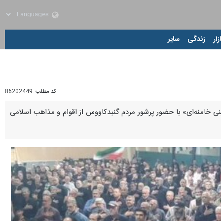
زار
زندگی
سایر
کد مطلب:
86202449