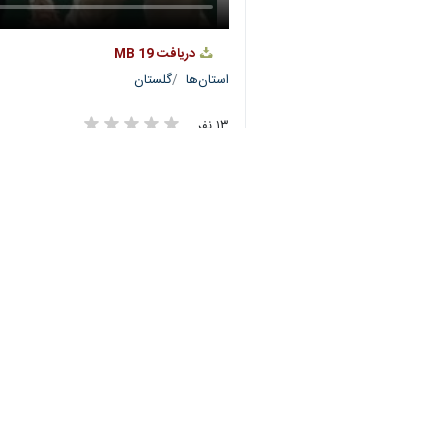
روز دوشنبه در مصلی نمازجمعه این شهر
استان‌ها
گلستان
♿︎
۱۳ نفر
برچسب‌ها
گنبدکاووس
استان گلستان
باید برخاست
رهبر شهید
عزاداری ها
پروندهٔ خبری
اخبار مرتبط
وداع با رهبر شهید
گلستان آماده خلق حم
گرگان- ایرنا- حرکت کا