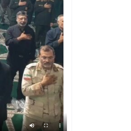
Unmute
Settings
PIP
Enter
Download
دریافت
19 MB
fullscreen
×
گنبدکاووس- ایرنا- آیین متمرکز عزاد