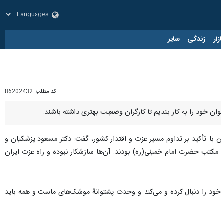
زار
زندگی
سایر
کد مطلب:
86202432