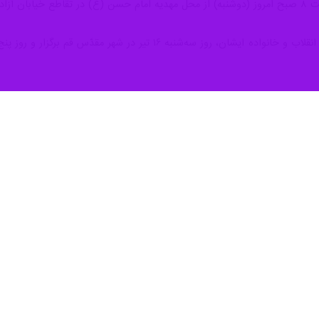
 اجتماعی گفت: حمایت از کارگران دغدغه جدی رهبر شهید انقلاب بود و باید همه ت
ز دوشنبه در حاشیه آیین تشییع پیکر رهبر شهید انقلاب اسلامی و خانواده ایشا
کتب آیت‌الله خامنه‌ای، رهبر شهیدمان هستند. همان‌گونه که رهبر شهیدمان فرزن
دمان افزود:مردم مطمئن باشند، دولت زیر نظر رهبر مظعم انقلاب سیاست‌های
ره به آخرین دیدار خود با اقای شهید ابران گفت: ایشان تمرکز ویژه ای بر مع
 کارگری پرسش کردند که بنده بر دو محور «تأمین مسکن کارگری» و «توسعه مها
 تأکید داشتند.
ت متعدد با کارگران، رویکردی نوآورانه و اخلاق‌مدارانه را دنبال می‌کردند، افزو