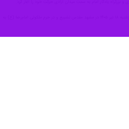
وان خود را به کار بندیم تا کارگران وضعیت بهتری داشته باشند.
ن با تأکید بر تداوم مسیر عزت و اقتدار کشور، گفت: دکتر مسعود پزشکیان و
د مکتب حضرت امام خمینی(ره) بودند.‌ آن‌ها سازشکار نبوده و راه عزت ایران
 خود را دنبال کرده و می‌کند و وحدت پشتوانۀ موشک‌های ماست و همه باید
یشت و ارتقای جایگاه کارگران داشتند.در آن دیدار، ایشان مستقیماً درباره
رت‌آموزی» تاکید کردم. ایشان ضمن تأیید این اولویت‌ها، بر اهمیت حیاتی
د: ایشان نگاهِ تقابلی سنتی بین کارگر و کارفرما را به نگاهی مبتنی بر «تکامل