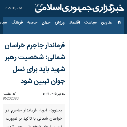
۱۵ مرداد ۱۴۰۵
عناوین‌
سیاست
اقتصاد
ورزش
جهان
جامعه
فرهنگ
سیاس
فرماندار جاجرم خراسان
شمالی: شخصیت رهبر
شهید باید برای نسل
جوان تبیین شود
۱۸ تیر ۱۴۰۵، ۱۰:۰۹
کد مطلب:
86202383
بجنورد- ایرنا- فرماندار جاجرم در
خراسان شمالی با تاکید بر ضرورت