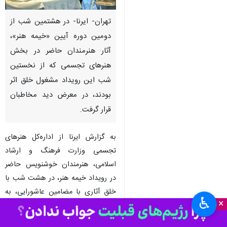
تهران- ایرنا- در هشتمین شب از
دومین دوره آیین «خیمه هنر»،
آثار هنرمندان حاضر در بخش
هنرهای تجسمی که از نخستین
شب این رویداد مشغول خلق اثر
بودند، در معرض دید مخاطبان
قرار گرفت.
به گزارش ایرنا از اداره‌کل هنرهای
تجسمی وزارت فرهنگ و ارشاد
اسلامی، هنرمندان خوشنویس حاضر
در رویداد خیمه هنر، در هشت شب با
خلق آثاری با مضامین عاشورایی، به
♿︎
×
اجرای زنده خوشنویسی پرداختند و
آثار تکمیل‌شده خود را به نمایش