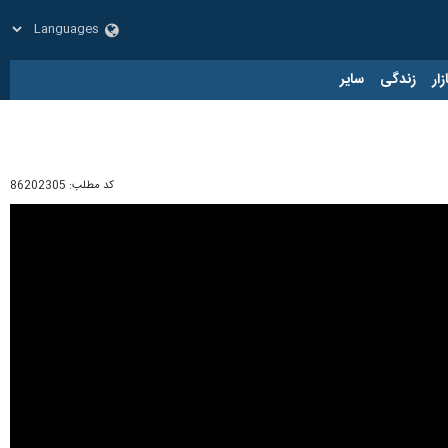
زار
زندگی
سایر
کد مطلب:
86202305