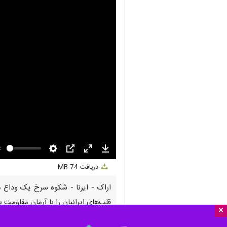
nmute
Settings
PIP
Enter
Download
دریافت
74 MB
fullscreen
اراک - ایرنا - شکوه سرخ یک وداع م
قلب‌های ایرانیان را با آرمان مقاومت 
×