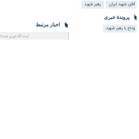
پروندهٔ خبری
اخبار مرتبط
♿︎
وداع با رهبر شهید
آیت الله نوری همدانی
دنیا از عظمت حضور م
×
قم - ایرنا - آیت الله
نظر شما
*
لطفا متن تصویر را در جعبه متن وارد کنید