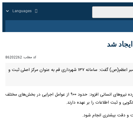
زار
زندگی
سایر
کد مطلب:
86202262
قم - ایرنا - مدیرکل بازرسی شهرداری قم و رئیس کمیته گمشدگان، با اعلام خبر استقرار ۱۴ پایگاه در مسیر بلوار پیامبر اعظم(ص) گفت: سامانه ۱۳۷ شهرداری قم به عنوان مرکز اصلی ثبت و
به گزارش ایرنا از روابط عمومی شهرداری قم، سید محسن میرهادی روز دوشنبه در گفت وگویی با اشاره به حجم گسترده نیروهای انسانی افزود: حدود ۹۰۰ از عوامل اجرایی در بخش‌های مختلف
عت و دقت بیشتری انجام شود.