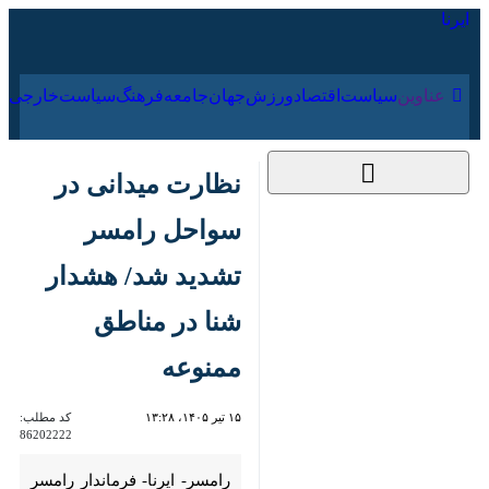
۱۶ مرداد ۱۴۰۵
عناوین‌
سیاست
اقتصاد
ورزش
جهان
جامعه
فرهنگ
سیاس
نظارت میدانی در
سواحل رامسر تشدید
شد/ هشدار شنا در
مناطق ممنوعه
۱۵ تیر ۱۴۰۵، ۱۳:۲۸
کد مطلب:
86202222
رامسر- ایرنا- فرماندار رامسر با
تأکید بر ضرورت اصلاح و جانمایی