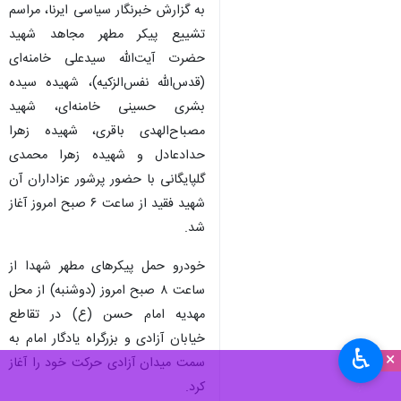
تهران-ایرنا- دبیر شورای نگهبان در
مراسم تشییع آقای شهید ایران و
خانواده ایشان حضور یافت.
به گزارش خبرنگار سیاسی ایرنا، مراسم
تشییع پیکر مطهر مجاهد شهید
حضرت آیت‌الله سیدعلی خامنه‌ای
(قدس‌الله نفس‌الزکیه)، شهیده سیده
بشری حسینی خامنه‌ای، شهید
مصباح‌الهدی باقری، شهیده زهرا
حدادعادل و شهیده زهرا محمدی
گلپایگانی با حضور پرشور عزاداران آن
شهید فقید از ساعت ۶ صبح امروز آغاز
شد.
♿︎
×
خودرو حمل پیکرهای مطهر شهدا از