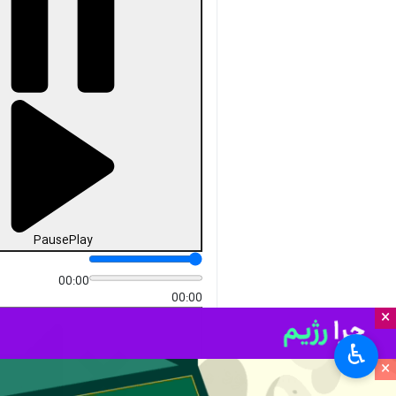
Pause
Play
00:00
00:00
×
♿︎
×