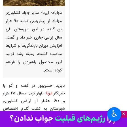
مهاباد- ایرنا- مدیر جهاد کشاورزی
مهاباد از پیش‌بینی تولید ۹۰ هزار
تن گندم در این شهرستان طی
سال زراعی جاری خبر داد و گفت:
افزایش میزان بارندگی‌ها و شرایط
مناسب کشت، زمینه رشد تولید
این محصول راهبردی را فراهم
کرده است.
بایزید حسن‌پور در گفت و گو با
خبرنگار
ایرنا
اظهار کرد: امسال ۴۵ هزار
و ۶۰۰ هکتار از اراضی کشاورزی
شهرستان به کشت گندم اختصاص
♿︎
×
یافته که از این میزان، پنج هزار و ۶۰۰
هکتار گندم آبی و ۴۰ هزار هکتار گندم