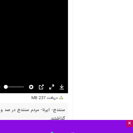
nmute
Settings
PIP
Enter
Download
دریافت
237 MB
fullscreen
×
سنندج- ایرنا- مردم سنندج در صد و