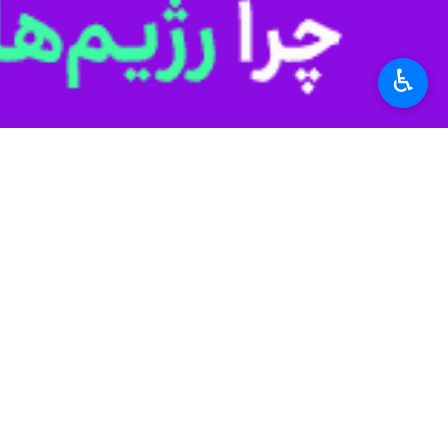
گذاشتند.
استان‌ها
کردستان
♿︎
۰ نفر
برچسب‌ها
کردستان
باید برخاست
جنگ رمضان
آقای شهید ایران
رهبر شهید
سنندج
نظر شما
مراسم وداع و تشییع پیکر مطهر
قائد شهید امّت
پروندهٔ خبری