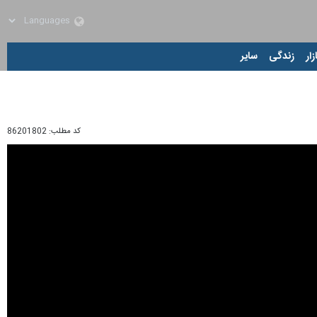
زار
زندگی
سایر
کد مطلب:
86201802