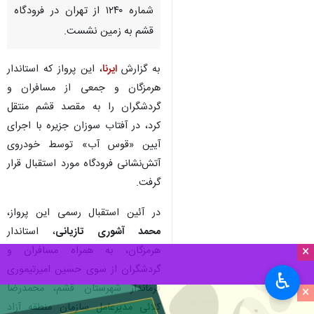
شماره ۱۲۴۰ از تهران در فرودگاه
قشم به زمین نشست.
به گزارش
ایرنا
، این پرواز که استاندار
هرمزگان و جمعی از مسافران و
گردشگران را به مقصد قشم منتقل
کرد، در آفتاب سوزان جزیره با اجرای
آیین «قوس آب» توسط خودروی
آتش‌نشانی فرودگاه مورد استقبال قرار
گرفت.
در آئین استقبال رسمی این پرواز،
محمد آشوری تازیانی
، استاندار
×
هرمزگان، به همراه مسافران و
گردشگران از سوی حسین امیرتیموری
♿︎
فرماندار شهرستان قشم، محمدرضا
×
کلائی مدیرعامل سازمان منطقه آزاد