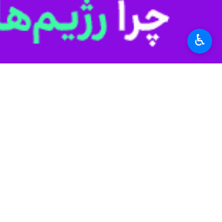
در حرم امام رضا(ع) برنامه‌ریزی شده ا
♿︎
در همین حال نیز قرار است مراسمی برای وداع و تشییع رهبر
جهان
آسیای غربی
۰ نفر
برچسب‌ها
مراسم بدرقه
شهرام ایرانی
یمن
باید برخاست
مراسم وداع
سردار سرلشکر سید یحیی رحیم
صفوی
اخبار مرتبط