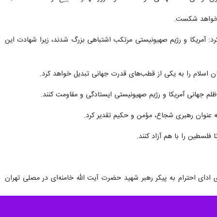
هم خواهد شکست.
رد: آمریکا و رژیم صهیونیستی مرتکب اشتباهی بزرگ شدند، زیرا شهادت این
ن اسلام را به یکی از قطب‌های قدرت جهانی تبدیل خواهد کرد.
لم جهانی آمریکا و رژیم صهیونیستی ایستادگی و مقاومت کنند.
ه عنوان رهبری شجاع، مؤمن و حکیم تقدیر کرد.
 فلسطین را با هم آزاد کنند.
ن برخی کشورهای جهان، اندیشمندان و علمای دینی روز جمعه (۱۲ تیر ماه) برای ادای احترام به پیکر رهبر شهید حضرت آیت الله خامنه‌ای در مصلی تهران
همچنین مراسم وداع، تشییع، اقامه نماز میت و تدفین روزهای شنبه ۱۳ و یکشنبه ۱۴ تیرماه ۱۴۰۵ مصادف با نوزدهم و بیستم ماه محرم در مصلای امام خمینی تهران برگزار شد و سپس دوشنبه ۱۵