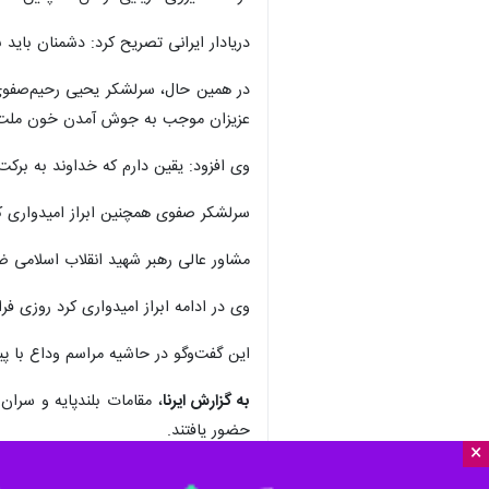
دریادار ایرانی تصریح کرد: دشمنان باید
در همین حال، سرلشکر یحیی رحیم‌صفوی، 
عزیزان موجب به جوش آمدن خون ملت 
وی افزود: یقین دارم که خداوند به برک
سرلشکر صفوی همچنین ابراز امیدواری کر
مشاور عالی رهبر شهید انقلاب اسلامی ض
وی در ادامه ابراز امیدواری کرد روزی فرا
این گفت‌وگو در حاشیه مراسم وداع با پی
به گزارش ایرنا
حضور یافتند.
×