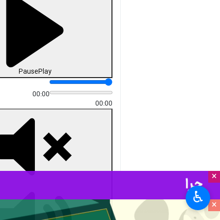
Pause
Play
00:00
00:00
×
♿︎
×