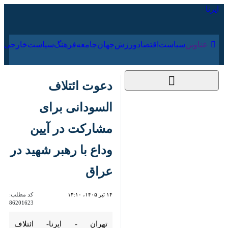
۱۷ مرداد ۱۴۰۵
عناوین‌
سیاست
اقتصاد
ورزش
جهان
جامعه
فرهنگ
سیاس
دعوت ائتلاف السودانی
برای مشارکت در آیین
وداع با رهبر شهید در
عراق
۱۴ تیر ۱۴۰۵، ۱۴:۱۰
کد مطلب:
86201623
تهران - ایرنا- ائتلاف «سازندگی و
توسعه» به ریاست «محمد شیاع