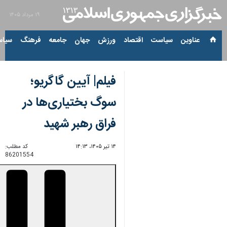
۱۹ مرداد ۱۴۰۵
عناوین‌
سیاست
اقتصاد
ورزش
جهان
جامعه
فرهنگ
سیاس
فیلم| آیین گاگریو؛
سوگ بختیاری‌ها در
فراق رهبر شهید
۱۴ تیر ۱۴۰۵، ۱۴:۱۳
کد مطلب:
86201554