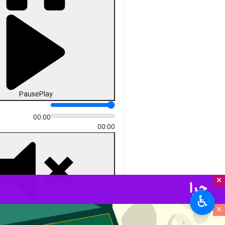
Pause
Play
00:00
00:00
×
♿︎
×