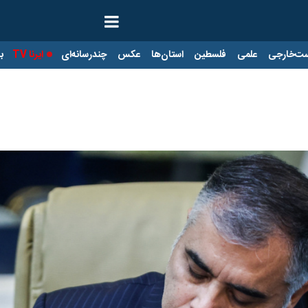
ت‌خارجی
علمی
فلسطین
استان‌ها
عکس
چندرسانه‌ای
ایرنا TV
با