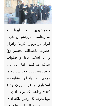
قصرشیرین - ایرنا - سال‌هاست
مرزنشینان غرب ایران در دروازه
کربلا، زائران حضرت اباعبدالله
الحسین (ع) را با اشک، دعا و
صلوات بدرقه می‌کنند؛ اما این بار،
خود رهسپار پایتخت شدند تا با
مردی به بلندای مقاومت، استواری
و عزت ایران وداع کنند؛ وداعی که
برای آنان نه تنها بدرقه یک رهبر،
بلکه ادای دین به سال‌ها
×
مجاهدت، ایستادگی و همراهی با
♿︎
مردمی است که او را تکیه‌گاه
×
روزهای سخت می‌دانستند.