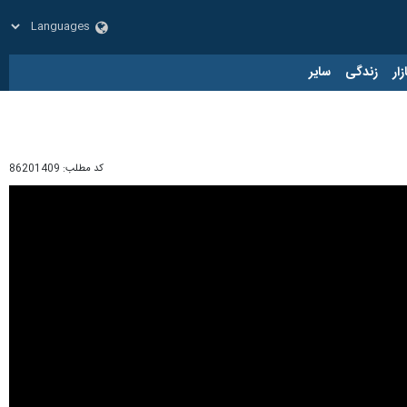
زار
زندگی
سایر
کد مطلب:
86201409